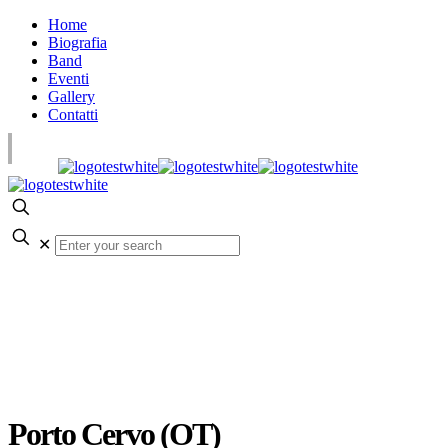
Home
Biografia
Band
Eventi
Gallery
Contatti
✕
Porto Cervo (OT)