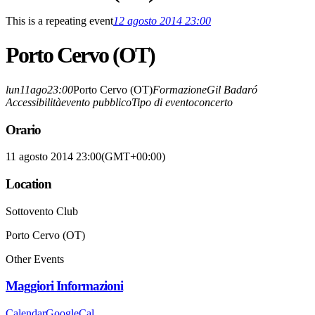
This is a repeating event
12 agosto 2014 23:00
Porto Cervo (OT)
lun
11
ago
23:00
Porto Cervo (OT)
Formazione
Gil Badaró
Accessibilità
evento pubblico
Tipo di evento
concerto
Orario
11 agosto 2014 23:00
(GMT+00:00)
Location
Sottovento Club
Porto Cervo (OT)
Other Events
Maggiori Informazioni
Calendar
GoogleCal