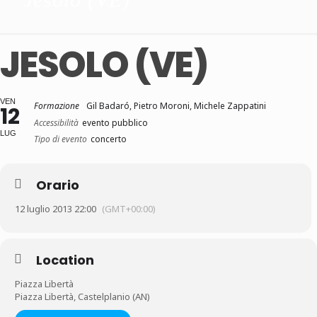
JESOLO (VE)
VEN
Formazione
Gil Badaró, Pietro Moroni, Michele Zappatini
12
Accessibilità
evento pubblico
LUG
Tipo di evento
concerto
Orario
12 luglio 2013 22:00
(GMT+00:00)
Location
Piazza Libertà
Piazza Libertà, Castelplanio (AN)