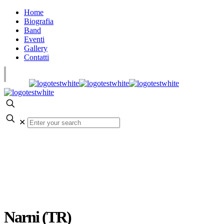
Home
Biografia
Band
Eventi
Gallery
Contatti
✕
Narni (TR)