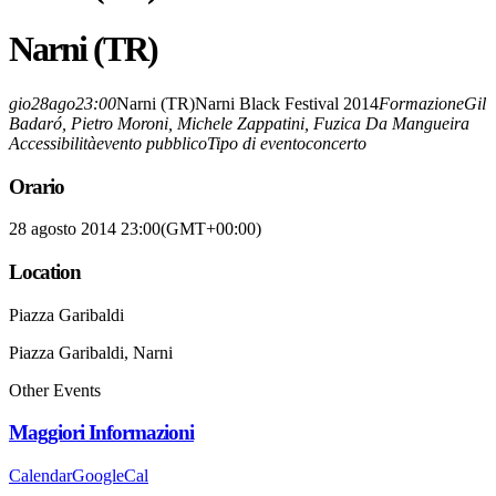
Narni (TR)
gio
28
ago
23:00
Narni (TR)
Narni Black Festival 2014
Formazione
Gil
Badaró, Pietro Moroni, Michele Zappatini, Fuzica Da Mangueira
Accessibilità
evento pubblico
Tipo di evento
concerto
Orario
28 agosto 2014 23:00
(GMT+00:00)
Location
Piazza Garibaldi
Piazza Garibaldi, Narni
Other Events
Maggiori Informazioni
Calendar
GoogleCal