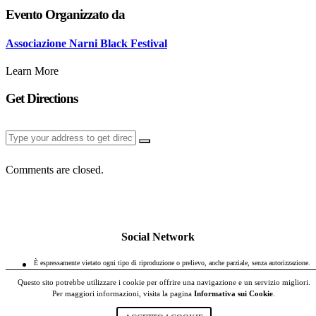
Evento Organizzato da
Associazione Narni Black Festival
Learn More
Get Directions
Comments are closed.
Social Network
È espressamente vietato ogni tipo di riproduzione o prelievo, anche parziale, senza autorizzazione.
Informativa sulla Privacy
Questo sito potrebbe utilizzare i cookie per offrire una navigazione e un servizio migliori.
Per maggiori informazioni, visita la pagina
Informativa sui Cookie
.
POWERED BY
STUDIOTOPO