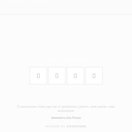
Social Network
È espressamente vietato ogni tipo di riproduzione o prelievo, anche parziale, senza
autorizzazione.
Informativa sulla Privacy
POWERED BY
STUDIOTOPO