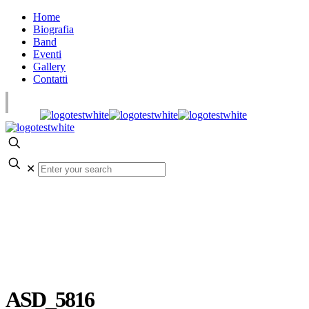
Home
Biografia
Band
Eventi
Gallery
Contatti
✕
ASD_5816