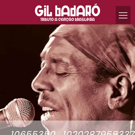
10655350_1020287955337