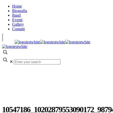
Home
Biografia
Band
Eventi
Gallery
Contatti
✕
10547186_10202879553090172_9879