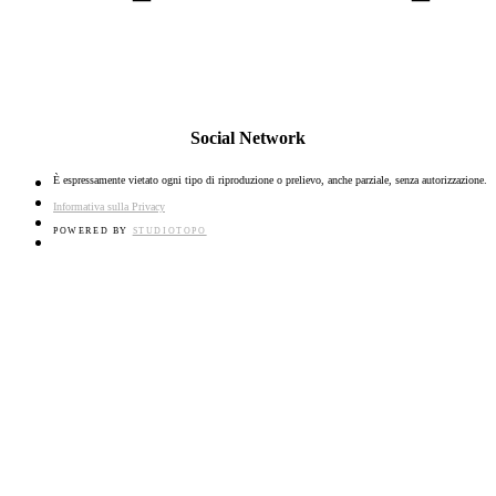
Social Network
È espressamente vietato ogni tipo di riproduzione o prelievo, anche parziale, senza autorizzazione.
Informativa sulla Privacy
POWERED BY
STUDIOTOPO