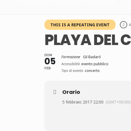
THIS IS A REPEATING EVENT
4
PLAYA DEL 
DOM
Formazione
Gil Badaró
05
Accessibilità
evento pubblico
FEB
Tipo di evento
concerto
Orario
5 febbraio 2017 22:00
(GMT+00:00)